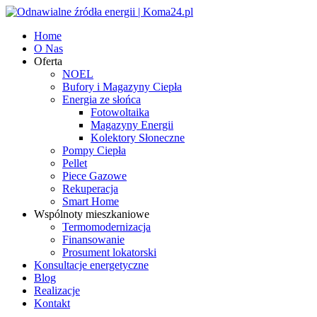
Home
O Nas
Oferta
NOEL
Bufory i Magazyny Ciepła
Energia ze słońca
Fotowoltaika
Magazyny Energii
Kolektory Słoneczne
Pompy Ciepła
Pellet
Piece Gazowe
Rekuperacja
Smart Home
Wspólnoty mieszkaniowe
Termomodernizacja
Finansowanie
Prosument lokatorski
Konsultacje energetyczne
Blog
Realizacje
Kontakt