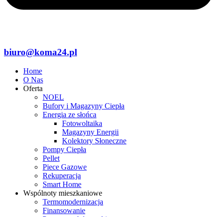
biuro@koma24.pl
Home
O Nas
Oferta
NOEL
Bufory i Magazyny Ciepła
Energia ze słońca
Fotowoltaika
Magazyny Energii
Kolektory Słoneczne
Pompy Ciepła
Pellet
Piece Gazowe
Rekuperacja
Smart Home
Wspólnoty mieszkaniowe
Termomodernizacja
Finansowanie