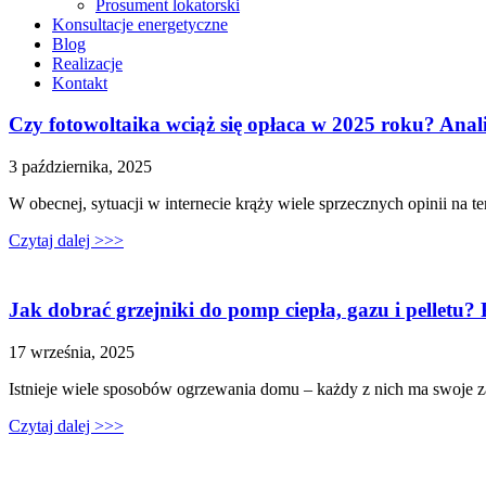
Prosument lokatorski
Konsultacje energetyczne
Blog
Realizacje
Kontakt
Czy fotowoltaika wciąż się opłaca w 2025 roku? Analiz
3 października, 2025
W obecnej, sytuacji w internecie krąży wiele sprzecznych opinii na t
Czytaj dalej >>>
Jak dobrać grzejniki do pomp ciepła, gazu i pelletu?
17 września, 2025
Istnieje wiele sposobów ogrzewania domu – każdy z nich ma swoje zal
Czytaj dalej >>>