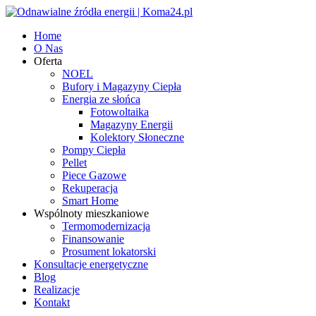
Home
O Nas
Oferta
NOEL
Bufory i Magazyny Ciepła
Energia ze słońca
Fotowoltaika
Magazyny Energii
Kolektory Słoneczne
Pompy Ciepła
Pellet
Piece Gazowe
Rekuperacja
Smart Home
Wspólnoty mieszkaniowe
Termomodernizacja
Finansowanie
Prosument lokatorski
Konsultacje energetyczne
Blog
Realizacje
Kontakt