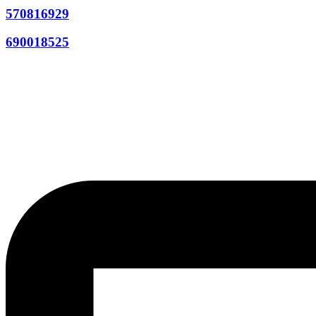
570816929
690018525