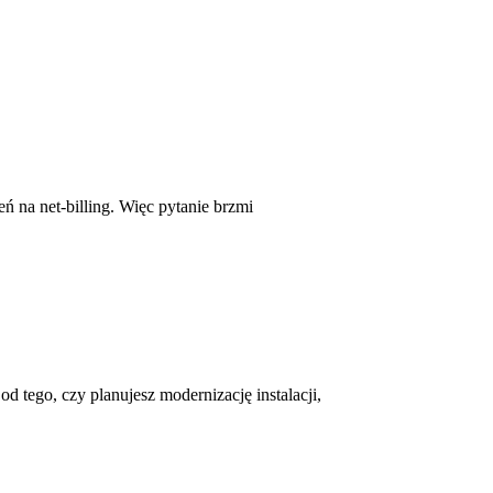
eń na net-billing. Więc pytanie brzmi
d tego, czy planujesz modernizację instalacji,