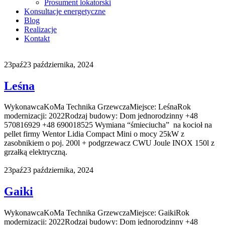
Prosument lokatorski
Konsultacje energetyczne
Blog
Realizacje
Kontakt
23
paź
23 października, 2024
Leśna
WykonawcaKoMa Technika GrzewczaMiejsce: LeśnaRok
modernizacji: 2022Rodzaj budowy: Dom jednorodzinny +48
570816929 +48 690018525 Wymiana “śmieciucha” na kocioł na
pellet firmy Wentor Lidia Compact Mini o mocy 25kW z
zasobnikiem o poj. 200l + podgrzewacz CWU Joule INOX 150l z
grzałką elektryczną.
23
paź
23 października, 2024
Gaiki
WykonawcaKoMa Technika GrzewczaMiejsce: GaikiRok
modernizacji: 2022Rodzaj budowy: Dom jednorodzinny +48