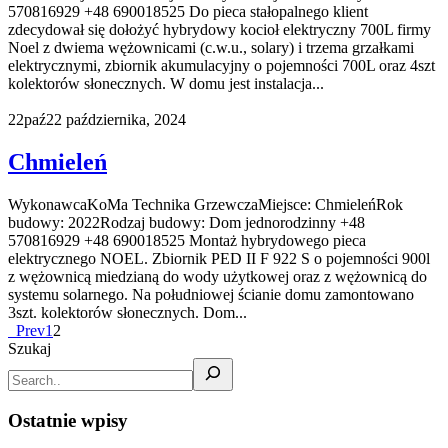
570816929 +48 690018525 Do pieca stałopalnego klient
zdecydował się dołożyć hybrydowy kocioł elektryczny 700L firmy
Noel z dwiema wężownicami (c.w.u., solary) i trzema grzałkami
elektrycznymi, zbiornik akumulacyjny o pojemności 700L oraz 4szt
kolektorów słonecznych. W domu jest instalacja...
22
paź
22 października, 2024
Chmieleń
WykonawcaKoMa Technika GrzewczaMiejsce: ChmieleńRok
budowy: 2022Rodzaj budowy: Dom jednorodzinny +48
570816929 +48 690018525 Montaż hybrydowego pieca
elektrycznego NOEL. Zbiornik PED II F 922 S o pojemności 900l
z wężownicą miedzianą do wody użytkowej oraz z wężownicą do
systemu solarnego. Na południowej ścianie domu zamontowano
3szt. kolektorów słonecznych. Dom...
Prev
1
2
Szukaj
Ostatnie wpisy