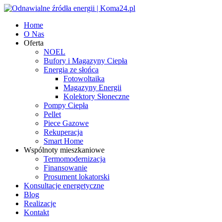
Home
O Nas
Oferta
NOEL
Bufory i Magazyny Ciepła
Energia ze słońca
Fotowoltaika
Magazyny Energii
Kolektory Słoneczne
Pompy Ciepła
Pellet
Piece Gazowe
Rekuperacja
Smart Home
Wspólnoty mieszkaniowe
Termomodernizacja
Finansowanie
Prosument lokatorski
Konsultacje energetyczne
Blog
Realizacje
Kontakt