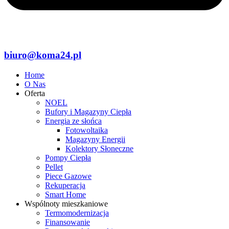
biuro@koma24.pl
Home
O Nas
Oferta
NOEL
Bufory i Magazyny Ciepła
Energia ze słońca
Fotowoltaika
Magazyny Energii
Kolektory Słoneczne
Pompy Ciepła
Pellet
Piece Gazowe
Rekuperacja
Smart Home
Wspólnoty mieszkaniowe
Termomodernizacja
Finansowanie