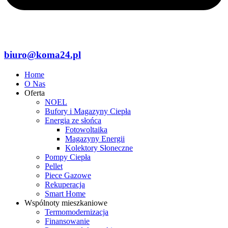
biuro@koma24.pl
Home
O Nas
Oferta
NOEL
Bufory i Magazyny Ciepła
Energia ze słońca
Fotowoltaika
Magazyny Energii
Kolektory Słoneczne
Pompy Ciepła
Pellet
Piece Gazowe
Rekuperacja
Smart Home
Wspólnoty mieszkaniowe
Termomodernizacja
Finansowanie