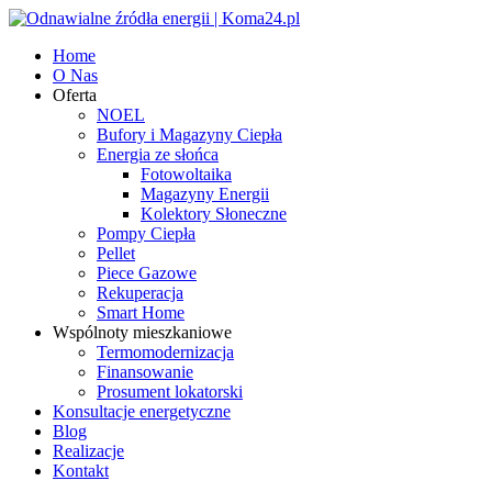
Home
O Nas
Oferta
NOEL
Bufory i Magazyny Ciepła
Energia ze słońca
Fotowoltaika
Magazyny Energii
Kolektory Słoneczne
Pompy Ciepła
Pellet
Piece Gazowe
Rekuperacja
Smart Home
Wspólnoty mieszkaniowe
Termomodernizacja
Finansowanie
Prosument lokatorski
Konsultacje energetyczne
Blog
Realizacje
Kontakt