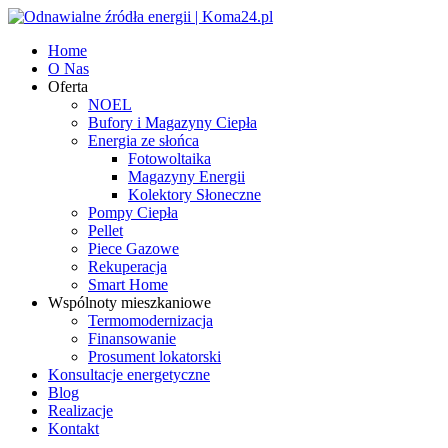
Home
O Nas
Oferta
NOEL
Bufory i Magazyny Ciepła
Energia ze słońca
Fotowoltaika
Magazyny Energii
Kolektory Słoneczne
Pompy Ciepła
Pellet
Piece Gazowe
Rekuperacja
Smart Home
Wspólnoty mieszkaniowe
Termomodernizacja
Finansowanie
Prosument lokatorski
Konsultacje energetyczne
Blog
Realizacje
Kontakt