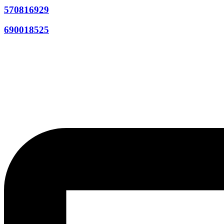
570816929
690018525